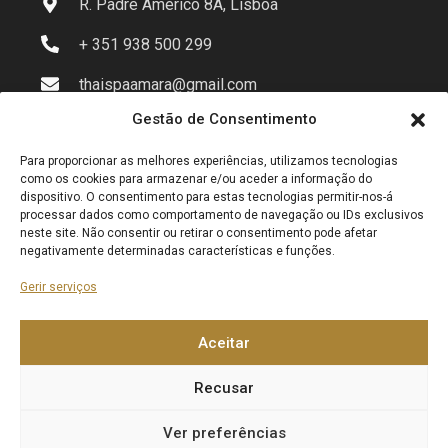
R. Padre Américo 8A, Lisboa
+ 351 938 500 299
thaispaamara@gmail.com
Gestão de Consentimento
Para proporcionar as melhores experiências, utilizamos tecnologias
Info
como os cookies para armazenar e/ou aceder a informação do
dispositivo. O consentimento para estas tecnologias permitir-nos-á
processar dados como comportamento de navegação ou IDs exclusivos
neste site. Não consentir ou retirar o consentimento pode afetar
Política de privacidade
negativamente determinadas características e funções.
Política de Cookies (UE)
Gerir serviços
Aceitar
Recusar
Ver preferências