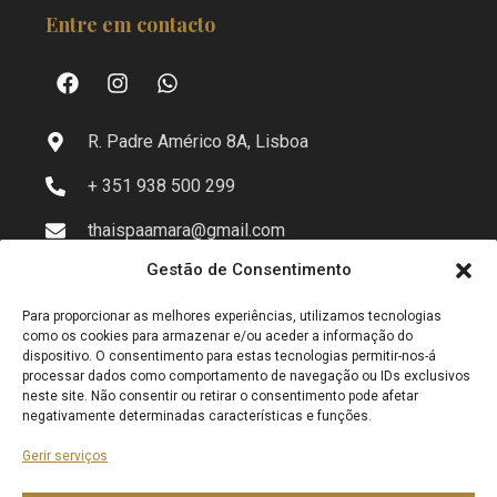
Entre em contacto
R. Padre Américo 8A, Lisboa
+ 351 938 500 299
thaispaamara@gmail.com
Gestão de Consentimento
Para proporcionar as melhores experiências, utilizamos tecnologias
Info
como os cookies para armazenar e/ou aceder a informação do
dispositivo. O consentimento para estas tecnologias permitir-nos-á
processar dados como comportamento de navegação ou IDs exclusivos
neste site. Não consentir ou retirar o consentimento pode afetar
Política de privacidade
negativamente determinadas características e funções.
Política de Cookies (UE)
Gerir serviços